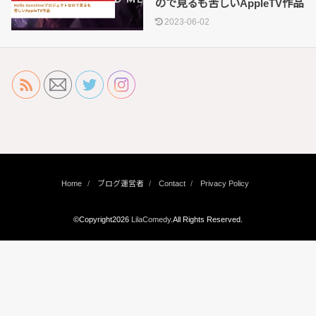
ので見るも苦しいAppleTV作品
2023-06-02
Home
ブログ運営者
Contact
Privacy Policy
©Copyright2026
LilaComedy
.All Rights Reserved.