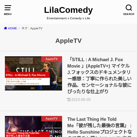
LilaComedy
MENU
SEARCH
Entertainment x Comedy x Life
HOME
タグ : AppleTV
AppleTV
「STILL : A Michael J. Fox
AppleTV
Movie 」(AppleTV+) マイケル
J.フォックスのドキュメンタリ
ー感想：丁寧に作られた美しい
作品、センセーショナルな彼に
ぴったりな仕上がり
2023-06-05
The Last Thing He Told
AppleTV
Me「彼が残した最後の言葉」 :
Hello Sunshineプロジェクトな