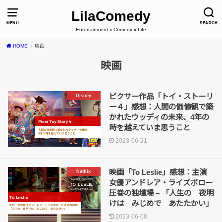
LilaComedy
MENU
SEARCH
Entertainment x Comedy x Life
HOME
映画
映画
ピクサー作品「トイ・ストーリ
Disney
ー４」感想：人間の価値観で築
かれたウッディの未来、4年の
時を越えていま思うこと
2023-06-21
映画「To Leslie」感想：主演
Netflix
女優アンドレア・ライズボロー
圧巻の独壇場 – 「人生の 夜明
けは みじめで あたたかい」
2023-06-08