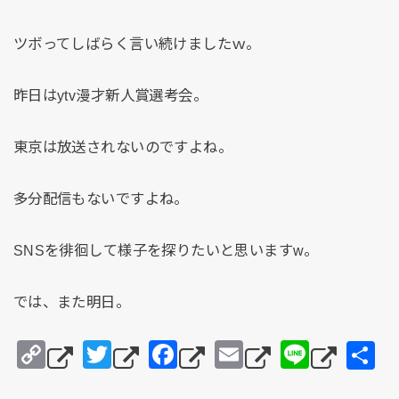
ツボってしばらく言い続けましたｗ。
昨日はytv漫才新人賞選考会。
東京は放送されないのですよね。
多分配信もないですよね。
SNSを徘徊して様子を探りたいと思いますw。
では、また明日。
C
T
F
E
Li
o
wi
a
m
n