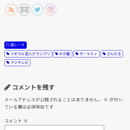
p
tt
c
ail
e
y
er
e
Li
b
n
o
k
o
賞レース
k
ツギクル芸人グランプリ
かが屋
ザ・マミィ
さんだる
フジテレビ
コメントを残す
メールアドレスが公開されることはありません。
※
が付い
ている欄は必須項目です
コメント
※