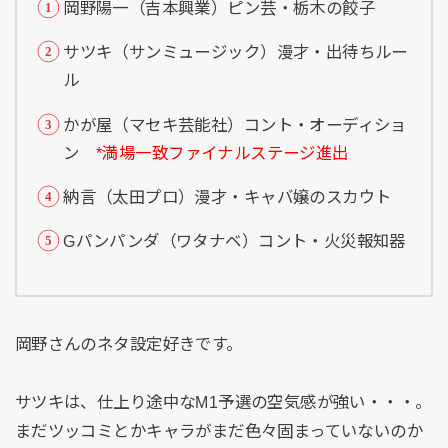
岡野陽一（吉本興業）ピン芸・栃木の餃子
サツキ（サンミュージック）漫才・出待ちルー
ル
かが屋（マセキ芸能社）コント・オーディショ
ン
*満場一致ファイナルステージ進出
納言（太田プロ）漫才・キャバ嬢のスカウト
Gパンパンダ（ワタナベ）コント・火災報知器
岡野さんのネタ設定好きです。
サツキは、仕上り途中なM1予選の空気感が強い・・・。
まだツッコミとかキャラがまだ色々固まっていないのか