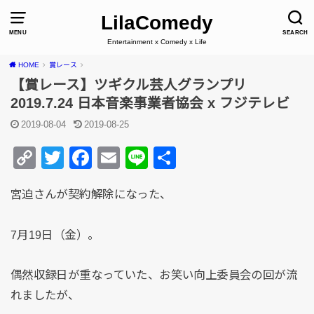
LilaComedy
MENU
SEARCH
Entertainment x Comedy x Life
HOME
賞レース
【賞レース】ツギクル芸人グランプリ
2019.7.24 日本音楽事業者協会 x フジテレビ
2019-08-04
2019-08-25
C
T
F
E
Li
共
o
wi
a
m
n
有
宮迫さんが契約解除になった、
p
tt
c
ail
e
y
er
e
7月19日（金）。
Li
b
n
o
偶然収録日が重なっていた、お笑い向上委員会の回が流
k
o
れましたが、